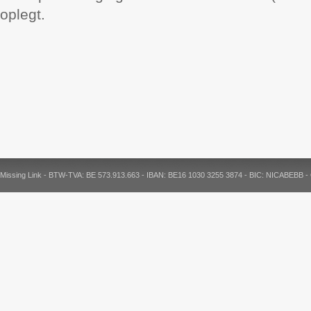
oplegt.
Missing Link - BTW-TVA: BE 573.913.663 - IBAN: BE16 1030 3255 3874 - BIC: NICABEBB 